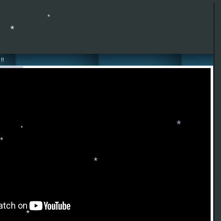
*
*
!!
*
*
*