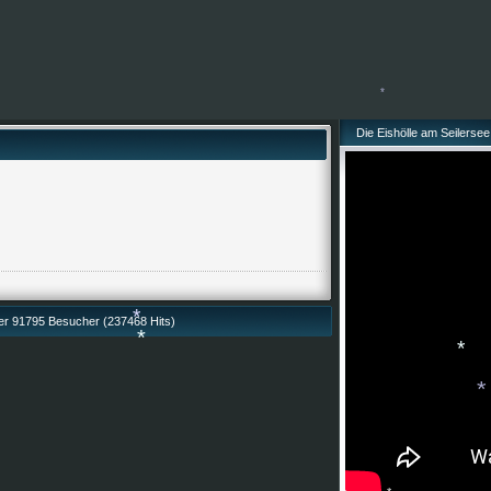
*
Die Eishölle am Seilersee 
*
*
her 91795 Besucher (237468 Hits)
*
*
*
*
*