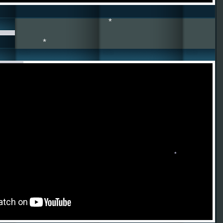
*
*
*
*
*