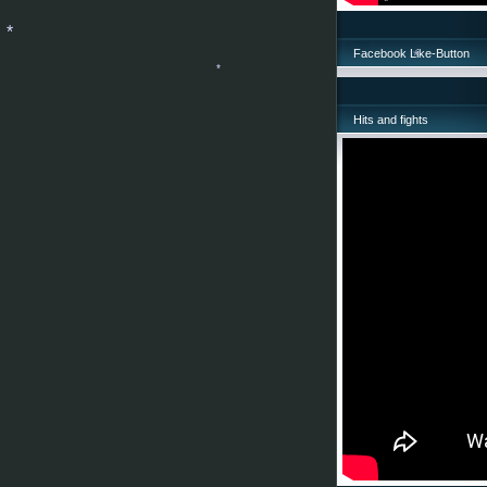
Facebook Like-Button
*
*
Hits and fights
*
*
*