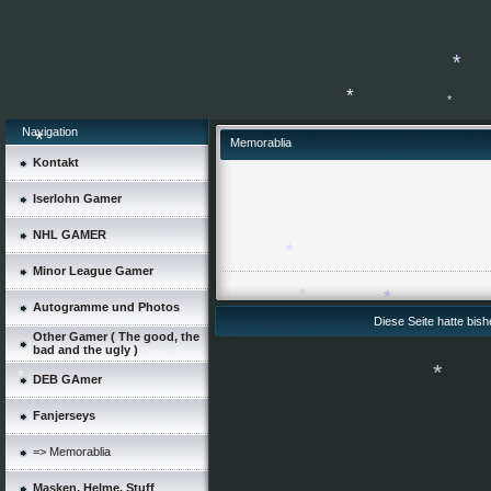
Navigation
Memorablia
Kontakt
Iserlohn Gamer
*
*
*
NHL GAMER
Minor League Gamer
Autogramme und Photos
Diese Seite hatte bis
Other Gamer ( The good, the
bad and the ugly )
*
*
DEB GAmer
*
Fanjerseys
=> Memorablia
Masken, Helme, Stuff